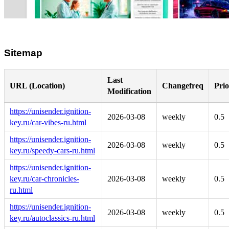
Sitemap
Last
URL (Location)
Changefreq
Prio
Modification
https://unisender.ignition-
2026-03-08
weekly
0.5
key.ru/car-vibes-ru.html
https://unisender.ignition-
2026-03-08
weekly
0.5
key.ru/speedy-cars-ru.html
https://unisender.ignition-
key.ru/car-chronicles-
2026-03-08
weekly
0.5
ru.html
https://unisender.ignition-
2026-03-08
weekly
0.5
key.ru/autoclassics-ru.html